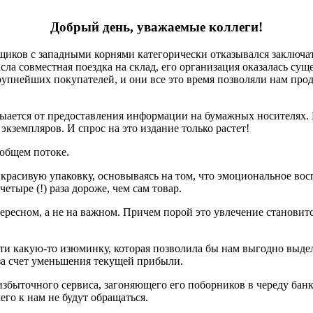
Добрый день, уважаемые коллеги!
иков с западными корнями категорически отказывался заключат
пасла совместная поездка на склад, его организация оказалась с
рупнейших покупателей, и они все это время позволяли нам про
азыается от предоставления информации на бумажных носителях
экземпляров. И спрос на это издание только растет!
 общем потоке.
 красивую упаковку, основываясь на том, что эмоциональное во
етыре (!) раза дороже, чем сам товар.
ересном, а не на важном. Причем порой это увлечение становит
ти какую-то изюминку, которая позволила бы нам выгодно выдел
а счет уменьшения текущей прибыли.
 избыточного сервиса, загоняющего его поборников в череду ба
его к нам не будут обращаться.