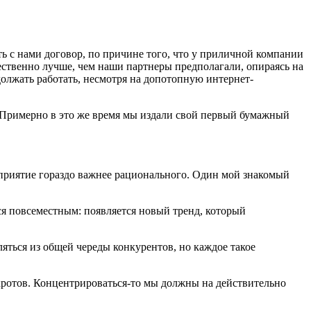
ь с нами договор, по причине того, что у приличной компании
ущественно лучше, чем наши партнеры предполагали, опираясь на
должать работать, несмотря на допотопную интернет-
. Примерно в это же время мы издали свой первый бумажный
сприятие гораздо важнее рационального. Один мой знакомый
ся повсеместным: появляется новый тренд, который
яться из общей череды конкурентов, но каждое такое
нкротов. Концентрироваться-то мы должны на действительно