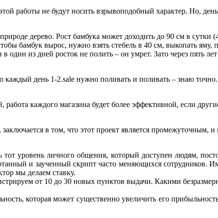
той работы не будут носить взрывоподобный характер. Но, день 
природе дерево. Рост бамбука может доходить до 90 см в сутки (4
обы бамбук вырос, нужно взять стебель в 40 см, выкопать яму, п
в один из дней росток не полить – он умрет. Зато через пять лет
что каждый день 1-2.sale нужно поливать и поливать – знаю точн
 работа каждого магазина будет более эффективной, если други
аключается в том, что этот проект является промежуточным, и 
ть тот уровень личного общения, который доступен людям, пос
ботанный и заученный скрипт часто меняющихся сотрудников. И
тор мы делаем ставку.
истрируем от 10 до 30 новых пунктов выдачи. Какими безразмер
льность, которая может существенно увеличить его прибыльность