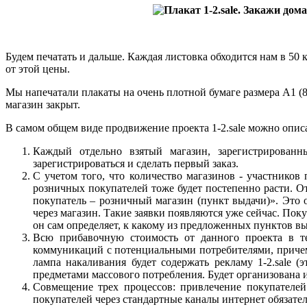
Будем печатать и дальше. Каждая листовка обходится нам в 50 
от этой цены.
Мы напечатали плакаты на очень плотной бумаге размера А1 (84
магазин закрыт.
В самом общем виде продвижение проекта 1-2.sale можно опис
Каждый отдельно взятый магазин, зарегистрированн
зарегистрироваться и сделать первый заказ.
С учетом того, что количество магазинов - участников
розничных покупателей тоже будет постепенно расти. О
покупатель – розничный магазин (пункт выдачи)». Это 
через магазин. Такие заявки появляются уже сейчас. Пок
он сам определяет, к какому из предложенных пунктов в
Всю прибавочную стоимость от данного проекта в те
коммуникаций с потенциальными потребителями, причем,
лампа накаливания будет содержать рекламу 1-2.sale (
предметами массового потребления. Будет организована и 
Совмещение трех процессов: привлечение покупателей
покупателей через стандартные каналы интернет обязате