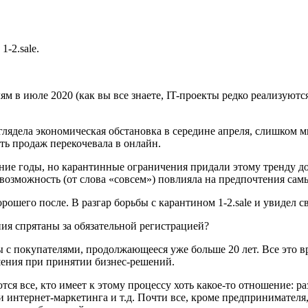
-2.sale.
 в июле 2020 (как вы все знаете, IT-проекты редко реализуются
глядела экономическая обстановка в середине апреля, слишком 
ть продаж перекочевала в онлайн.
ние годы, но карантинные ограничения придали этому тренду до
евозможность (от слова «совсем») повлияла на предпочтения са
ошего после. В разгар борьбы с карантином 1-2.sale и увидел св
ения спрятаны за обязательной регистрацией?
ты с покупателями, продолжающееся уже больше 20 лет. Все это
ошения при принятии бизнес-решений.
тся все, кто имеет к этому процессу хоть какое-то отношение: 
 интернет-маркетинга и т.д. Почти все, кроме предпринимател