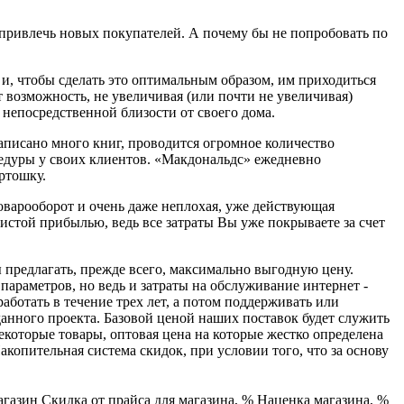
 привлечь новых покупателей. А почему бы не попробовать по
 и, чтобы сделать это оптимальным образом, им приходиться
т возможность, не увеличивая (или почти не увеличивая)
 непосредственной близости от своего дома.
аписано много книг, проводится огромное количество
едуры у своих клиентов. «Макдональдс» ежедневно
ртошку.
оварооборот и очень даже неплохая, уже действующая
истой прибылью, ведь все затраты Вы уже покрываете за счет
 предлагать, прежде всего, максимально выгодную цену.
араметров, но ведь и затраты на обслуживание интернет -
ботать в течение трех лет, а потом поддерживать или
нного проекта. Базовой ценой наших поставок будет служить
екоторые товары, оптовая цена на которые жестко определена
копительная система скидок, при условии того, что за основу
агазин
Скидка от прайса для магазина, %
Наценка магазина, %