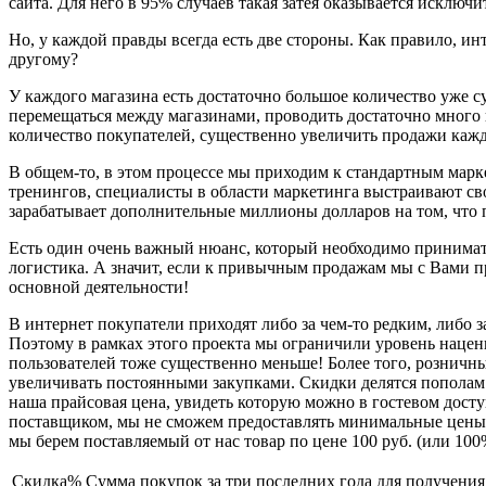
сайта. Для него в 95% случаев такая затея оказывается исключ
Но, у каждой правды всегда есть две стороны. Как правило, и
другому?
У каждого магазина есть достаточно большое количество уже с
перемещаться между магазинами, проводить достаточно много в
количество покупателей, существенно увеличить продажи каждо
В общем-то, в этом процессе мы приходим к стандартным марк
тренингов, специалисты в области маркетинга выстраивают св
зарабатывает дополнительные миллионы долларов на том, что
Есть один очень важный нюанс, который необходимо принимать
логистика. А значит, если к привычным продажам мы с Вами пр
основной деятельности!
В интернет покупатели приходят либо за чем-то редким, либо 
Поэтому в рамках этого проекта мы ограничили уровень нацен
пользователей тоже существенно меньше! Более того, розничны
увеличивать постоянными закупками. Скидки делятся пополам
наша прайсовая цена, увидеть которую можно в гостевом досту
поставщиком, мы не сможем предоставлять минимальные цены. В
мы берем поставляемый от нас товар по цене 100 руб. (или 10
Скидка%
Сумма покупок за три последних года для получения