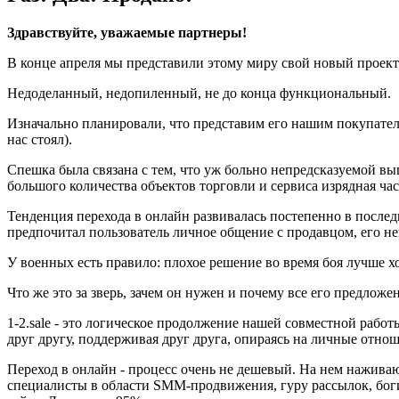
Здравствуйте, уважаемые партнеры!
В конце апреля мы представили этому миру свой новый проект 1
Недоделанный, недопиленный, не до конца функциональный.
Изначально планировали, что представим его нашим покупателям
нас стоял).
Спешка была связана с тем, что уж больно непредсказуемой вы
большого количества объектов торговли и сервиса изрядная час
Тенденция перехода в онлайн развивалась постепенно в послед
предпочитал пользователь личное общение с продавцом, его н
У военных есть правило: плохое решение во время боя лучше хор
Что же это за зверь, зачем он нужен и почему все его предлож
1-2.sale - это логическое продолжение нашей совместной рабо
друг другу, поддерживая друг друга, опираясь на личные отн
Переход в онлайн - процесс очень не дешевый. На нем наживаю
специалисты в области SMM-продвижения, гуру рассылок, боги