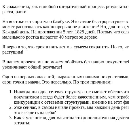
К сожалению, как и любой созидательный процесс, результаты э
расти, расти.
На востоке есть притча о бамбуке. Это самое быстрорастущее в 
может распознавать как непрерывное движение! Но, для того, чт
Каждый день. На протяжении 5 лет. 1825 дней. Потому что если 
маленького ростка вырастет 40 метровое дерево.
Я верю в то, что срок в пять лет мы сумеем сократить. Но то, 
растущим!
В нашем проекте мы не можем обойтись без наших покупателей,
увеличивает общий результат!
Одно из первых опасений, выраженных нашими покупателями, з
свои точки выдачи. Это нереально. По трем причинам:
Никогда ни одна сетевая структура не сможет обеспечи
покупателем всегда будет более качественным, чем отра
конкуренции с сетевыми структурами, именно на этот фак
Уже сейчас, в самом начале проекта, мы каждый день рег
это взвалить на себя?
Как я уже писал, для магазина это дополнительная деяте
затраты.