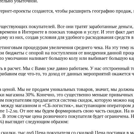
ительно убыточной.
нтернет-проекты создаются, чтобы расширить географию продаж,
уществующих покупателей. Все они тратят заработанные деньги,
ремени в Интернете в поисках товаров и услуг. И этот факт дае
му из них, создав условия для удобного расходования средств в
етинговым процедурам увеличения среднего чека. На эту тему н
ои бюджеты с опорой на поступления от внедрения данной проц
 по умолчании наливает большую колу или выбивает большую ка
 в расчет. Мы с Вами уже давно работаем. У нас отстроенный т
ибавим еще что-то, то доход от данных мероприятий окажется ч
за ценой. Мы не продаем уникальных товаров, значит, мы должны
ки магазина 30%. Конечно, это существенно меньше привычных п
м покупателям предлагается система скидок, которую можно нара
 между магазином и «СБ-логистик», выступающим оператором да
пе 1-2.su. От нее мы будем формировать свою часть скидки. На н
 этом случае цена розничного покупателя будет ограничена. На
0%) выглядит следующим образом:
 скидки, тыс.руб
Цена покупателя со скидкой
Цена поставки в м