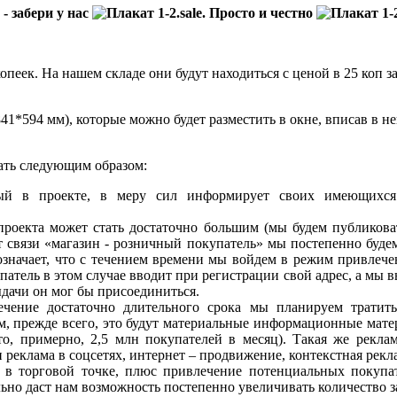
копеек. На нашем складе они будут находиться с ценой в 25 коп 
1*594 мм), которые можно будет разместить в окне, вписав в нег
ать следующим образом:
ый в проекте, в меру сил информирует своих имеющихся п
 проекта может стать достаточно большим (мы будем публикова
т связи «магазин - розничный покупатель» мы постепенно буде
означает, что с течением времени мы войдем в режим привлеч
упатель в этом случае вводит при регистрации свой адрес, а мы
ыдачи он мог бы присоединиться.
чение достаточно длительного срока мы планируем тратить
 прежде всего, это будут материальные информационные матер
это, примерно, 2,5 млн покупателей в месяц). Такая же рекл
реклама в соцсетях, интернет – продвижение, контекстная рекла
 в торговой точке, плюс привлечение потенциальных покупа
льно даст нам возможность постепенно увеличивать количество з