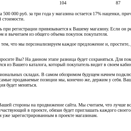
104
87
 500 000 руб. за три года у магазина остается 17% наценки, при
й стоимости.
 при регистрации привязывается к Вашему магазину. Если он реш
том и вычитаем из общего объема покупок покупателя.
с тем, что мы персонализируем каждое предложение и, простите,
просите Вы? На данном этапе разница будет сохраняться. Для по
ся из Вашего каталога, который покупатель видит в своем кабин
гиональных складах. В самом обозримом будущем начнем подключ
самые продаваемые позиции мы, конечно же, держим у себя. Ва
ия будет меняться.
 Вашей стороны на продвижение сайта. Мы считаем, что лучше вс
аствующий в проекте, обязан будет приглашать каждого своего 
ем уже зарегистрированным в проекте магазинам.