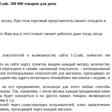
за штуку. При этом торговый представитель сможет отходить и
о Ваш код и этот плакат сможет работать даже тогда, когда
окупателей о возможностях сайта 1-2.sale, помогает им
ть на сайте карту пунктов выдачи каждый месяц), количество
м переходить к связям «активный покупатель – потенциальный
ения потенциальных покупателей для магазина, приходящих не
 выдаем ему адреса нескольких ближайших магазинов с кодами, и
 на его продвижение, используя для этого любые способы
иалы. Так, например, с июля месяца каждая продаваемая нами
ама будет находиться и на других наших товарах, являющихся
ма и т.д.
телей через существующих пользователей, плюс привлечение
аявок, проходящий через каждый магазин.