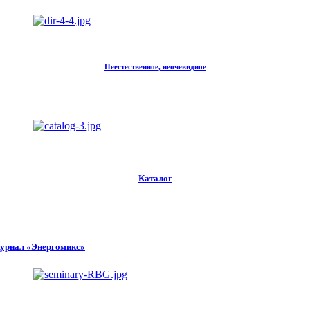
Неестественное, неочевидное
Каталог
урнал «Энергомикс»