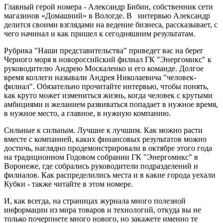
Главный герой номера - Александр Бибин, собственник сети
магазинов «Домашний» в Вологде. В интервью Александр
делится своими взглядами на ведение бизнеса, рассказывает, с
чего начинал и как пришел к сегодняшним результатам.
Рубрика "Наши представительства" приведет вас на берег
Черного моря в новороссийский филиал ГК "Энергомикс" к
руководителю Андрею Москаленко и его команде. Долгое
время коллеги называли Андрея Николаевича "человек-
филиал". Обязательно прочитайте интервью, чтобы понять,
как круто может измениться жизнь, когда человек с крутыми
амбициями и желанием развиваться попадает в нужное время,
в нужное место, а главное, в нужную компанию.
Сильные к сильным. Лучшие к лучшим. Как можно расти
вместе с компанией, каких финансовых результатов можно
достичь, наглядно продемонстрировали в октябре этого года
на традиционном Годовом собрании ГК "Энергомикс" в
Воронеже, где собрались руководители подразделений и
филиалов. Как распределились места и в какие города уехали
Кубки - также читайте в этом номере.
И, как всегда, на страницах журнала много полезной
информации из мира товаров и технологий, откуда вы не
только почерпнете много нового, но закажете именно те