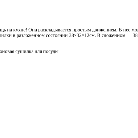
ь на кухне! Она раскладывается простым движением. В нее можн
ушилки в разложенном состоянии 38×32×12см. В сложенном — 38