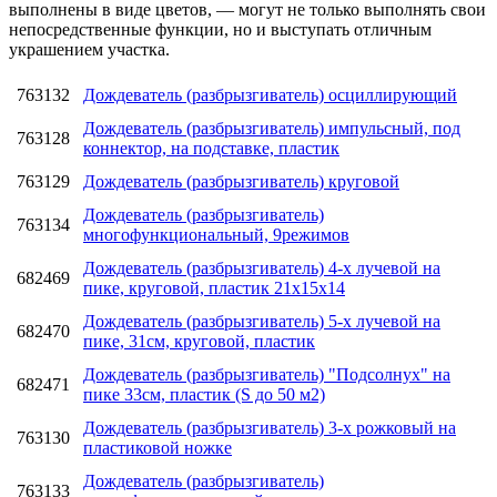
выполнены в виде цветов, — могут не только выполнять свои
непосредственные функции, но и выступать отличным
украшением участка.
763132
Дождеватель (разбрызгиватель) осциллирующий
Дождеватель (разбрызгиватель) импульсный, под
763128
коннектор, на подставке, пластик
763129
Дождеватель (разбрызгиватель) круговой
Дождеватель (разбрызгиватель)
763134
многофункциональный, 9режимов
Дождеватель (разбрызгиватель) 4-х лучевой на
682469
пике, круговой, пластик 21х15х14
Дождеватель (разбрызгиватель) 5-х лучевой на
682470
пике, 31см, круговой, пластик
Дождеватель (разбрызгиватель) "Подсолнух" на
682471
пике 33см, пластик (S до 50 м2)
Дождеватель (разбрызгиватель) 3-х рожковый на
763130
пластиковой ножке
Дождеватель (разбрызгиватель)
763133