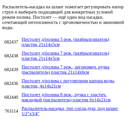
Распылитель-насадка на шланг помогает регулировать напор
струи и выбирать подходящий для конкретных условий
режим полива. Пистолет — ещё один вид насадки,
сочетающий интенсивность с эргономичностью и экономией
воды.
Пистолет д/полива 5 реж. (разбрызгиватель)
682437
пластик 21х14х5см
Пистолет д/полива 7 реж. (разбрызгиватель)
682438
пластик 21х14х5см
Пистолет д/полива 7 реж., эргономич. ручка
682439
(распылитель) пластик 21х14х6см
Пистолет д/полива с регулятором напора воды,
682436
пластик, 4х14х21см
Пистолет д/полива 8 реж., ручка с эластич.
682440
накладкой (распылитель) пластик 6х14х21см
Распылитель-насадка, тип сопла-душ, под шланг
763114
1/2"х3/4"