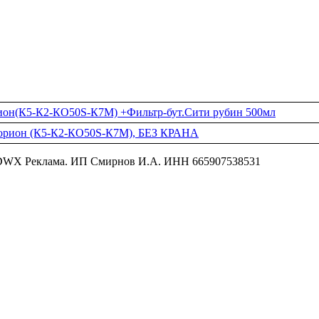
он(К5-К2-КО50S-К7М) +Фильтр-бут.Сити рубин 500мл
орион (К5-К2-КО50S-К7М), БЕЗ КРАНА
X Реклама. ИП Смирнов И.А. ИНН 665907538531