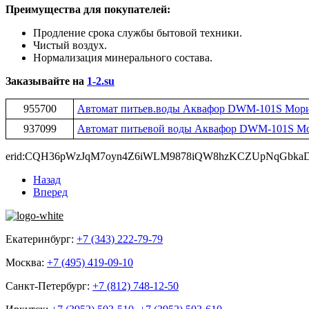
Преимущества для покупателей:
Продление срока службы бытовой техники.
Чистый воздух.
Нормализация минерального состава.
Заказывайте на
1-2.su
955700
Автомат питьев.воды Аквафор DWM-101S Мори
937099
Автомат питьевой воды Аквафор DWM-101S М
erid:CQH36pWzJqM7oyn4Z6iWLM9878iQW8hzKCZUpNqGbkaDW
Назад
Вперед
Екатеринбург:
+7 (343) 222-79-79
Москва:
+7 (495) 419-09-10
Санкт-Петербург:
+7 (812) 748-12-50