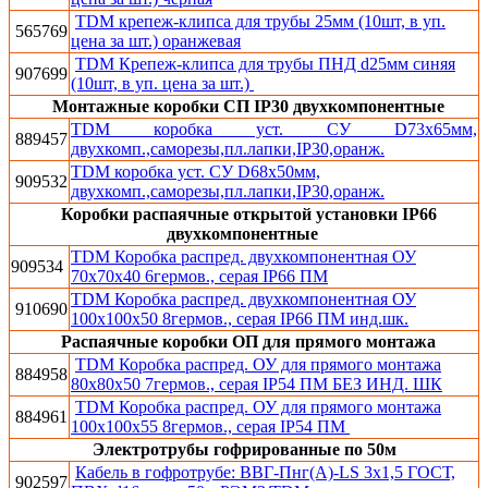
TDM крепеж-клипса для трубы 25мм (10шт, в уп.
565769
цена за шт.) оранжевая
TDM Крепеж-клипса для трубы ПНД d25мм синяя
907699
(10шт, в уп. цена за шт.)
Монтажные коробки CП IP30 двухкомпонентные
TDM коробка уст. СУ D73х65мм,
889457
двухкомп.,саморезы,пл.лапки,IP30,оранж.
TDM коробка уст. СУ D68х50мм,
909532
двухкомп.,саморезы,пл.лапки,IP30,оранж.
Коробки распаячные открытой установки IP66
двухкомпонентные
TDM Коробка распред. двухкомпонентная ОУ
909534
70х70х40 6гермов., серая IP66 ПМ
TDM Коробка распред. двухкомпонентная ОУ
910690
100х100х50 8гермов., серая IP66 ПМ инд.шк.
Распаячные коробки ОП для прямого монтажа
TDM Коробка распред. ОУ для прямого монтажа
884958
80х80х50 7гермов., серая IP54 ПМ БЕЗ ИНД. ШК
TDM Коробка распред. ОУ для прямого монтажа
884961
100х100х55 8гермов., серая IP54 ПМ
Электротрубы гофрированные по 50м
Кабель в гофротрубе: ВВГ-Пнг(А)-LS 3х1,5 ГОСТ,
902597