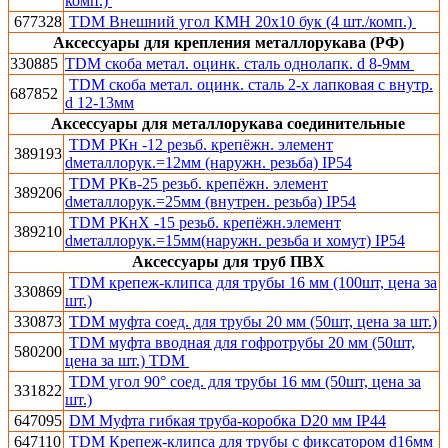
комп.)
677328
TDM Внешний угол КМН 20х10 бук (4 шт./комп.)
Аксессуары для крепления металлорукава (РФ)
330885
TDM скоба метал. оцинк. сталь однолапк. d 8-9мм
TDM скоба метал. оцинк. сталь 2-х лапковая с внутр.
687852
d 12-13мм
Аксессуары для металлорукава соединительные
TDM РКн -12 резьб. крепёжн. элемент
389193
dметаллорук.=12мм (наружн. резьба) IP54
TDM РКв-25 резьб. крепёжн. элемент
389206
dметаллорук.=25мм (внутрен. резьба) IP54
TDM РКнХ -15 резьб. крепёжн.элемент
389210
dметаллорук.=15мм(наружн. резьба и хомут) IP54
Аксессуары для труб ПВХ
TDM крепеж-клипса для трубы 16 мм (100шт, цена за
330869
шт.)
330873
TDM муфта соед. для трубы 20 мм (50шт, цена за шт.)
TDM муфта вводная для гофротрубы 20 мм (50шт,
580200
цена за шт.) TDM
TDM угол 90° соед. для трубы 16 мм (50шт, цена за
331822
шт.)
647095
DM Муфта гибкая труба-коробка D20 мм IP44
647110
TDM Крепеж-клипса для трубы с фиксатором d16мм