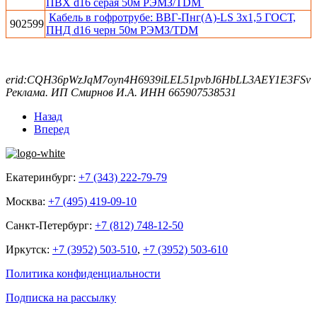
ПВХ d16 серая 50м РЭМЗ/TDM
Кабель в гофротрубе: ВВГ-Пнг(А)-LS 3х1,5 ГОСТ,
902599
ПНД d16 черн 50м РЭМЗ/TDM
erid:CQH36pWzJqM7oyn4H6939iLEL51pvbJ6HbLL3AEY1E3FSv
Реклама. ИП Смирнов И.А. ИНН 665907538531
Назад
Вперед
Екатеринбург:
+7 (343) 222-79-79
Москва:
+7 (495) 419-09-10
Санкт-Петербург:
+7 (812) 748-12-50
Иркутск:
+7 (3952) 503-510
,
+7 (3952) 503-610
Политика конфиденциальности
Подписка на рассылку