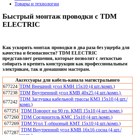
Товары и технологии
Быстрый монтаж проводки с TDM
ELECTRIC
Как ускорить монтаж проводки в два раза без ущерба для
качества и безопасности? TDM ELECTRIC
представляет решения, которые позволят с легкостью
собирать и крепить конструкции как профессиональным
электрикам, так и домашним мастерам.
Аксессуары для кабель-канала магистрального
677224
TDM Внешний угол КМН 15х10 (4 шт./комп.)
677238
TDM
Внутренний угол КМВ 40х25 (4 шт./комп.)
TDM Заглушка кабельной трассы КМЗ 15х10 (4 шт./
677242
комп.)
677251
TDM Поворот на 90 гр. КМП 15х10 (4 шт./комп.)
677260
TDM Соединитель КМС 15х10 (4 шт./комп.)
677269
TDM Угол Т-образный КМТ 15х10 (4 шт./комп.)
TDM Внутренний угол КМВ 16х16 сосна (4 шт./
677287