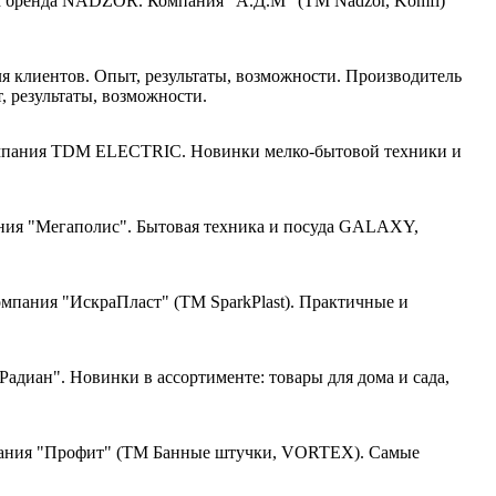
Компания "А.Д.М" (ТМ Nadzor, Komfi)
Производитель
 результаты, возможности.
пания TDM ELECTRIC. Новинки мелко-бытовой техники и
ия "Мегаполис". Бытовая техника и посуда GALAXY,
мпания "ИскраПласт" (ТМ SparkPlast). Практичные и
адиан". Новинки в ассортименте: товары для дома и сада,
ния "Профит" (ТМ Банные штучки, VORTEX). Самые