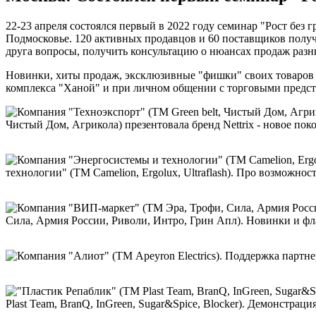
22-23 апреля состоялся первый в 2022 году семинар "Рост бе
Подмосковье. 120 активных продавцов и 60 поставщиков получ
друга вопросы, получить консультацию о нюансах продаж раз
Новинки, хиты продаж, эксклюзивные "фишки" своих товаров 
комплекса "Ханой" и при личном общении с торговыми предст
Чистый Дом, Агрикола) презентовала бренд Nettrix - новое по
технологии" (ТМ Camelion, Ergolux, Ultraflash). Про возможнос
Сила, Армия России, Риволи, Интро, Грин Апл). Новинки и ф
Plast Team, BranQ, InGreen, Sugar&Spice, Blocker). Демонстра