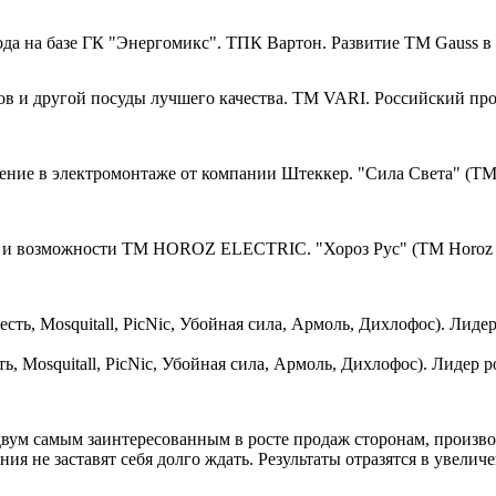
ТПК Вартон. Развитие ТМ Gauss в 
ТМ VARI. Российский прои
"Сила Света" (ТМ F
"Хороз Рус" (ТМ Horoz 
, Mosquitall, PicNic, Убойная сила, Армоль, Дихлофос). Лидер
вум самым заинтересованным в росте продаж сторонам, произво
ия не заставят себя долго ждать. Результаты отразятся в увели