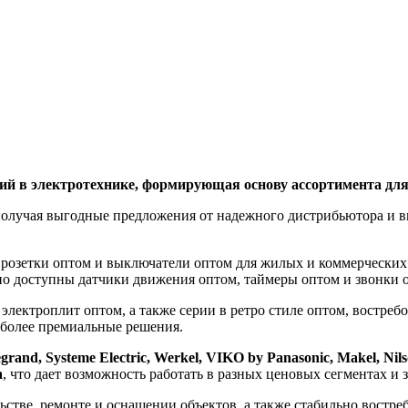
ий в электротехнике, формирующая основу ассортимента для
получая выгодные предложения от надежного дистрибьютора и в
розетки оптом и выключатели оптом для жилых и коммерческих 
ьно доступны датчики движения оптом, таймеры оптом и звонки
электроплит оптом, а также серии в ретро стиле оптом, востре
 более премиальные решения.
grand, Systeme Electric, Werkel, VIKO by Panasonic, Makel, N
a
, что дает возможность работать в разных ценовых сегментах и
тве, ремонте и оснащении объектов, а также стабильно востреб